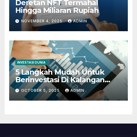
Deretan NFT Termahal
Hingga Miliaran Rupiah
NOVEMBER 4, 2025
ADMIN
INVESTASI DUNIA
5 Langkah Mudah Untuk
Berinvestasi Di Kalangan
Anak Muda
OCTOBER 5, 2025
ADMIN