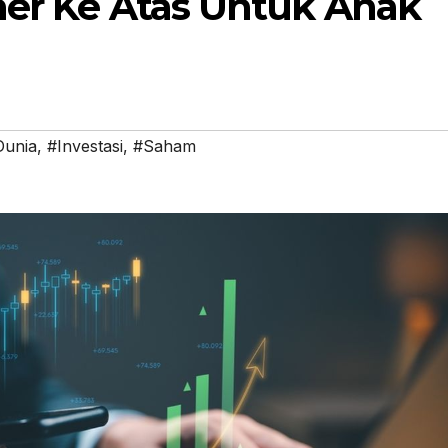
her Ke Atas Untuk Anak
Dunia
,
#Investasi
,
#Saham