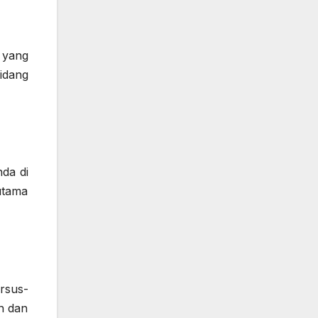
 yang
idang
da di
rutama
rsus-
n dan