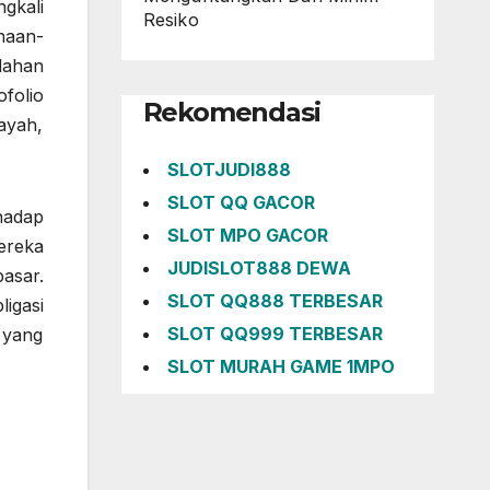
gkali
Resiko
haan-
dahan
folio
Rekomendasi
ayah,
SLOTJUDI888
SLOT QQ GACOR
hadap
SLOT MPO GACOR
ereka
JUDISLOT888 DEWA
asar.
SLOT QQ888 TERBESAR
igasi
SLOT QQ999 TERBESAR
 yang
SLOT MURAH GAME 1MPO