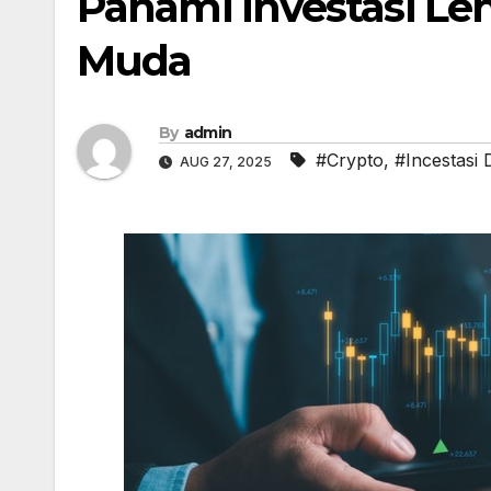
Pahami Investasi Le
Muda
By
admin
#Crypto
,
#Incestasi 
AUG 27, 2025