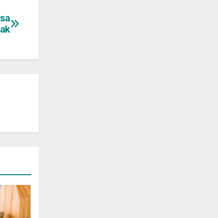
asa
ak