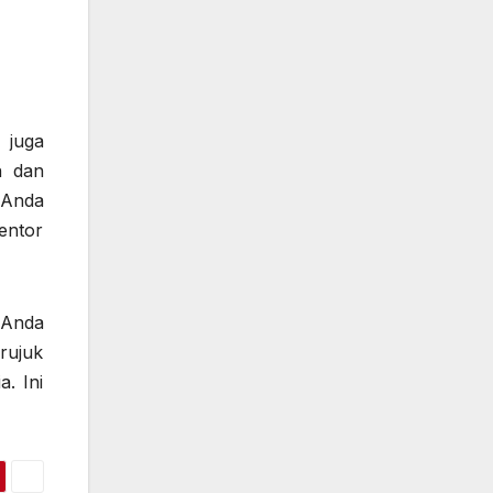
 juga
n dan
 Anda
entor
 Anda
erujuk
. Ini