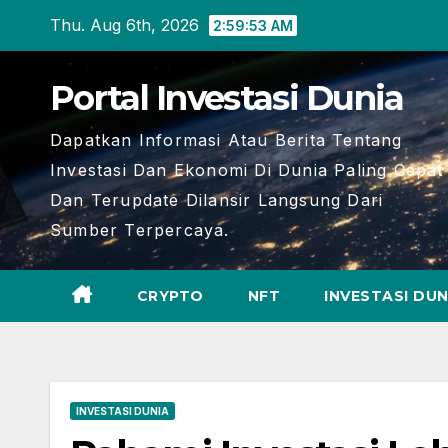
Skip
Thu. Aug 6th, 2026
2:59:54 AM
to
content
Portal Investasi Dunia
Dapatkan Informasi Atau Berita Tentang
Investasi Dan Ekonomi Di Dunia Paling Cepat
Dan Terupdate Dilansir Langsung Dari
Sumber Terpercaya.
CRYPTO
NFT
INVESTASI DUN
INVESTASI DUNIA