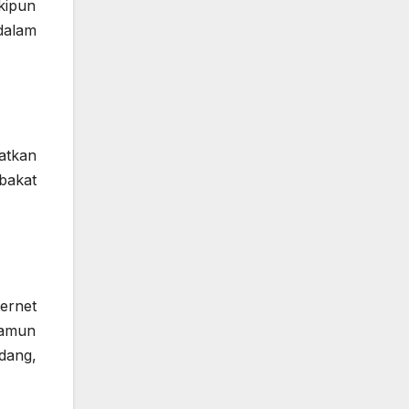
kipun
dalam
atkan
bakat
ernet
namun
dang,