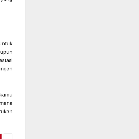
Untuk
aupun
stasi
ungan
 kamu
imana
tukan