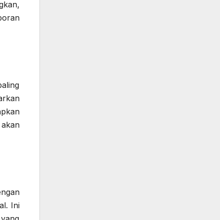
gkan,
poran
aling
arkan
apkan
 akan
engan
. Ini
 yang