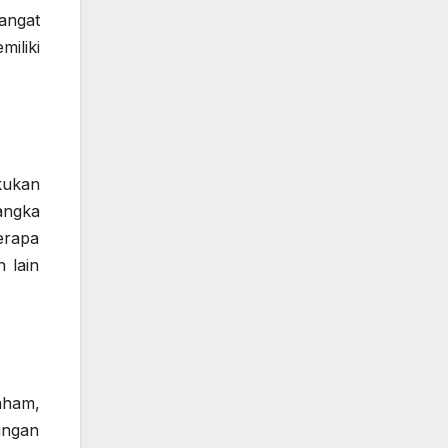
angat
iliki
kukan
angka
erapa
 lain
aham,
ungan