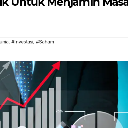
baik Untuk Menjamin Mas
unia
,
#Investasi
,
#Saham