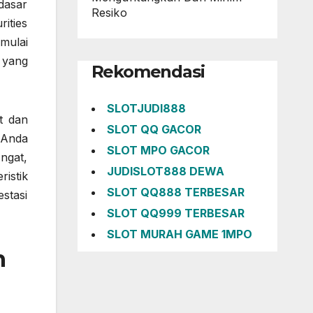
dasar
Resiko
ities
mulai
 yang
Rekomendasi
SLOTJUDI888
t dan
SLOT QQ GACOR
 Anda
SLOT MPO GACOR
ngat,
JUDISLOT888 DEWA
istik
SLOT QQ888 TERBESAR
stasi
SLOT QQ999 TERBESAR
SLOT MURAH GAME 1MPO
n