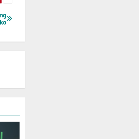
ang
ko