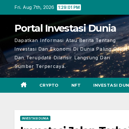
Skip
Fri. Aug 7th, 2026
1:29:02 PM
to
content
Portal Investasi Dunia
Dapatkan Informasi Atau Berita Tentang
Investasi Dan Ekonomi Di Dunia Paling Cepat
Dan Terupdate Dilansir Langsung Dari
Sumber Terpercaya.
CRYPTO
NFT
INVESTASI DUN
INVESTASI DUNIA