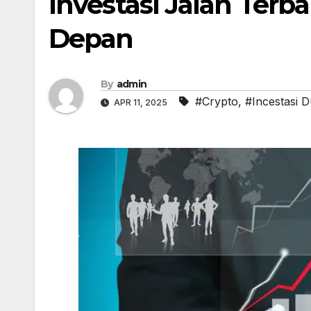
Investasi Jalan Ter
Depan
By
admin
#Crypto
,
#Incestasi D
APR 11, 2025